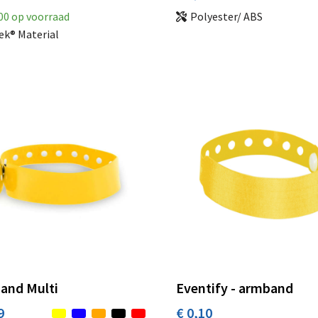
00
op voorraad
Polyester/ ABS
ek® Material
and Multi
Eventify - armband
9
€ 0,10