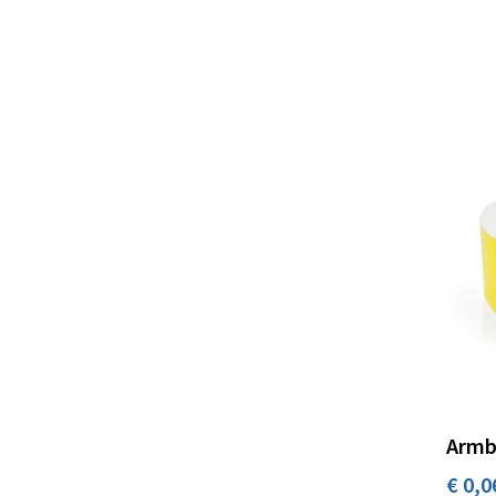
Made Out Of
(1)
Mepal
(10)
midocean
(188)
ML
(20)
Nordic Drift
(7)
Ocean Bottle
(8)
Opinel
(1)
ORIZONS
(1)
Orrefors Hunting
(1)
Packaway
(2)
Philips
(1)
Primo
(1)
Armb
RE98
(8)
€ 0,0