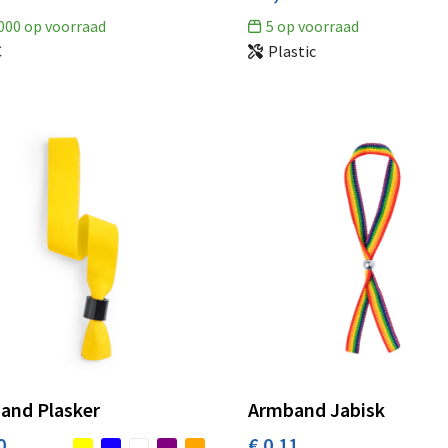
000
op voorraad
5
op voorraad
C
Plastic
and Plasker
Armband Jabisk
0
€ 0,11