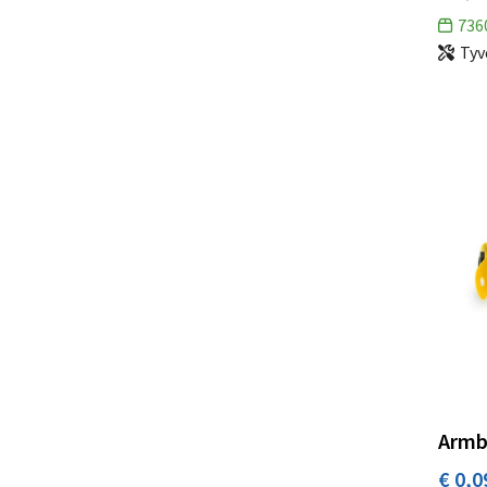
REEVES
(1)
736
REFLECTS
(2)
Tyv
RETUMBLER
(27)
Ringo
(1)
Sagaform
(12)
Samsonite
(12)
SCX.design
(6)
Seasons
(4)
Shugon
(1)
Skross
(8)
Stanley®
(13)
Swiss Peak
(4)
Armb
TACX
(3)
€ 0,0
Topl
(1)