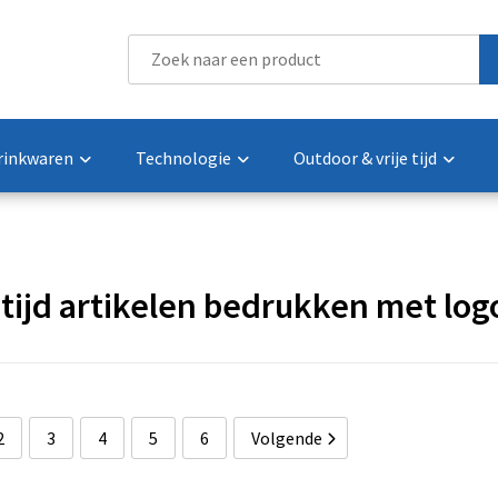
rinkwaren
Technologie
Outdoor & vrije tijd
e tijd artikelen bedrukken met log
2
3
4
5
6
Volgende