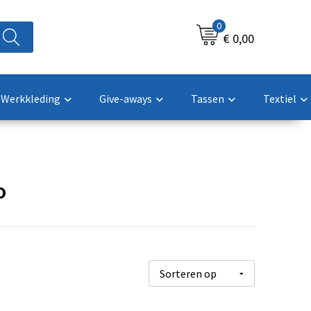
0
€ 0,00
Werkkleding
Give-aways
Tassen
Textiel
o