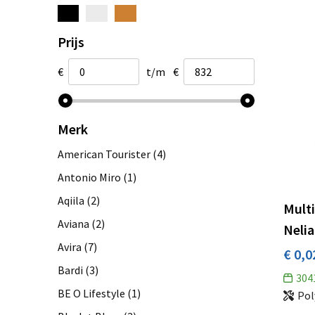
Prijs
€
t/m
€
Merk
American Tourister
(4)
Antonio Miro
(1)
Aqiila
(2)
Mult
Aviana
(2)
Neli
Avira
(7)
€ 0,0
Bardi
(3)
304
BE O Lifestyle
(1)
Pol