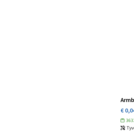
Homey's
(1)
Hydro Flask
(1)
IMPRESSION
(109)
InSideOut
(5)
IZY
(6)
James & Nicholson
(3)
Join the Pipe
(8)
Kambukka
(8)
Kariban
(5)
Kimood
(1)
Armb
Klean Kanteen
(2)
€ 0,0
Lanyard'In
(1)
363
Larq
(4)
Tyv
Lord Nelson
(1)