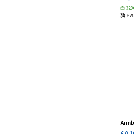
Toppoint
(102)
329
PV
Ukiyo
(1)
Urban Vitamin
(1)
Vinga
(29)
XD Collection
(50)
XD Design
(1)
XD Xclusive
(7)
Xoopar
(1)
Armb
€ 0,1