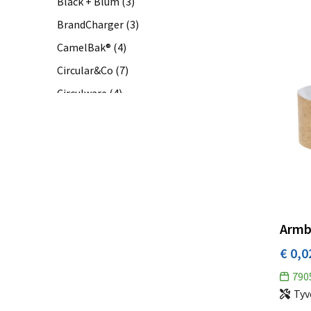
Black + Blum
(3)
BrandCharger
(3)
CamelBak®
(4)
Circular&Co
(7)
Circulware
(4)
Citizen Green
(2)
Colorissimo
(9)
Contigo
(10)
Daiber
(1)
Dassy Workwear
(1)
Armb
Eco Bottle
(2)
€ 0,0
empty
(3)
Fare
(7)
790
Tyv
hi!dea™
(93)