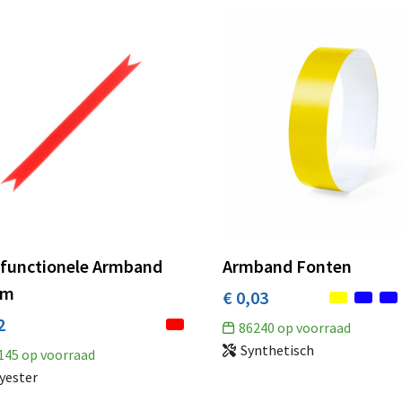
ifunctionele Armband
Armband Fonten
am
€ 0,03
2
86240
op voorraad
Synthetisch
145
op voorraad
yester