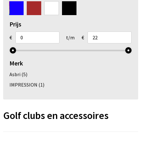
Arm- en handbescherming
Ademhalingsbescherming
Prijs
Gehoorbescherming
€
t/m
€
Oog- en gelaatsbescherming
Merk
Hoofdbescherming
Asbri
(5)
Broeken en Rokken
IMPRESSION
(1)
Golf clubs en accessoires