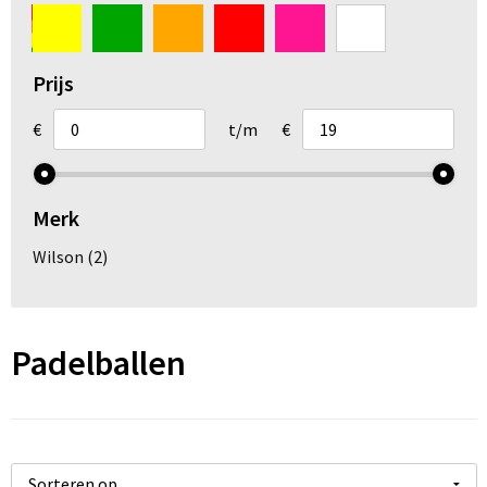
Arm- en handbescherming
Ademhalingsbescherming
Prijs
Gehoorbescherming
€
t/m
€
Oog- en gelaatsbescherming
Merk
Hoofdbescherming
Wilson
(2)
Broeken en Rokken
Padelballen