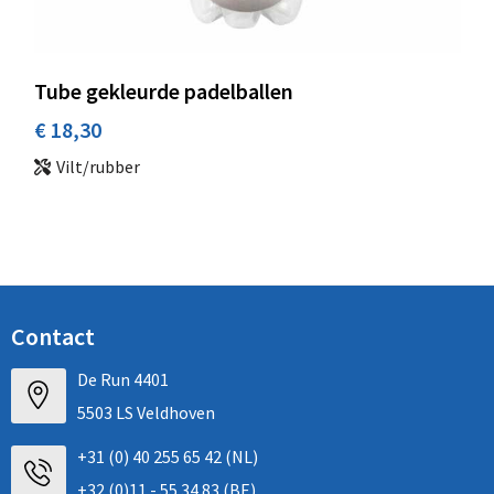
Tube gekleurde padelballen
€ 18,30
Vilt/rubber
Contact
De Run 4401
5503 LS Veldhoven
+31 (0) 40 255 65 42 (NL)
+32 (0)11 - 55 34 83 (BE)