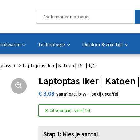
rinkwaren
Technologie
Outdoor & vrije tijd
ptassen
Laptoptas Iker | Katoen | 15" | 1,7 l
Laptoptas Iker | Katoen | 
€ 3,08
vanaf
excl. btw -
bekijk staffel
Uit voorraad -
vanaf
1 st.
Stap 1: Kies je aantal