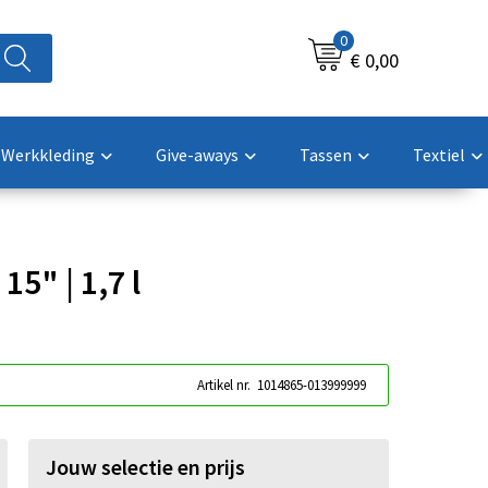
0
€ 0,00
Werkkleding
Give-aways
Tassen
Textiel
15" | 1,7 l
Artikel nr.
1014865-013999999
Jouw selectie en prijs