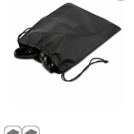
Arm- en handbescherming
Ademhalingsbescherming
Gehoorbescherming
Oog- en gelaatsbescherming
Hoofdbescherming
Broeken en Rokken