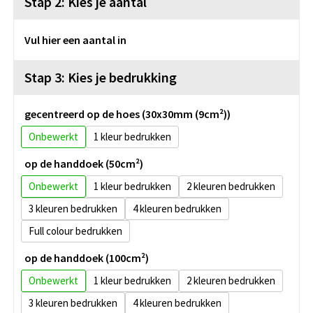
Stap 2: Kies je aantal
Vul hier een aantal in
Stap 3: Kies je bedrukking
gecentreerd op de hoes (30x30mm (9cm²))
Onbewerkt
1
op de handdoek (50cm²)
Onbewerkt
1
2
3
4
Full colour
op de handdoek (100cm²)
Onbewerkt
1
2
3
4