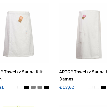
® Towelzz Sauna Kilt
ARTG® Towelzz Sauna K
n
Dames
21
€ 18,62