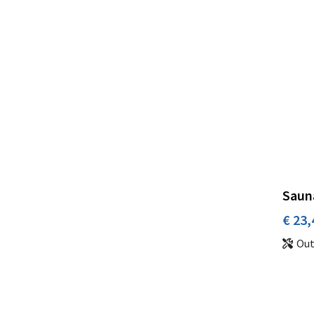
Saun
€ 23,
Oute