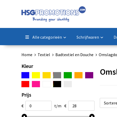
Alle categorieën
Schrijfwaren
D
Home
Textiel
Badtextiel en Douche
Omslagdo
Kleur
Oms
Prijs
€
t/m
€