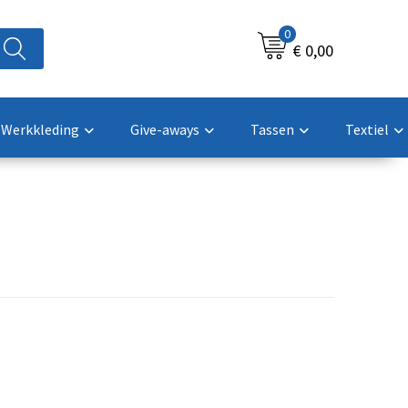
0
€ 0,00
Werkkleding
Give-aways
Tassen
Textiel