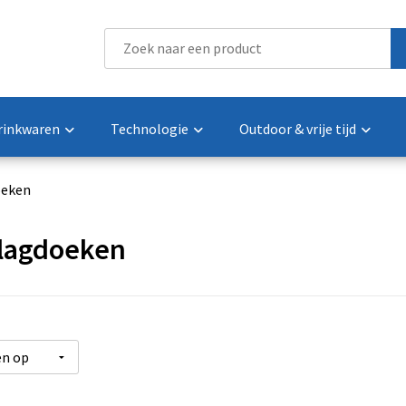
rinkwaren
Technologie
Outdoor & vrije tijd
eken
lagdoeken