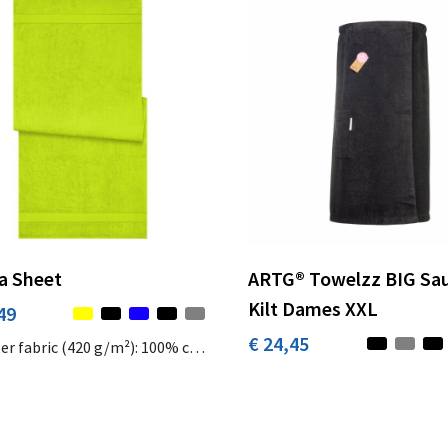
a Sheet
ARTG® Towelzz BIG Sa
Kilt Dames XXL
49
€ 24,45
r fabric (420 g/m²): 100% cotton