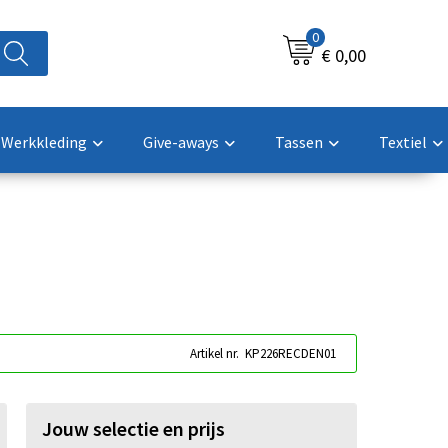
0
€ 0,00
Werkkleding
Give-aways
Tassen
Textiel
Artikel nr.
KP226RECDEN01
Jouw selectie en prijs