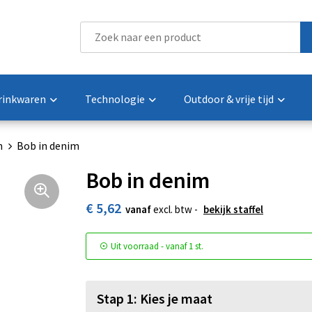
rinkwaren
Technologie
Outdoor & vrije tijd
n
Bob in denim
Bob in denim
€ 5,62
vanaf
excl. btw -
bekijk staffel
Uit voorraad -
vanaf
1 st.
Stap 1: Kies je maat