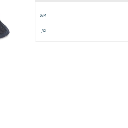
S/M
L/XL