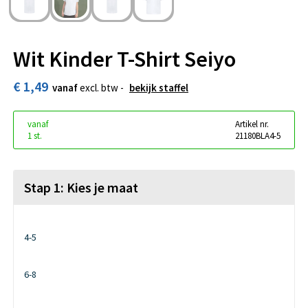
Wit Kinder T-Shirt Seiyo
€ 1,49
vanaf
excl. btw -
bekijk staffel
vanaf
Artikel nr.
1 st.
21180BLA4-5
Stap 1: Kies je maat
4-5
6-8