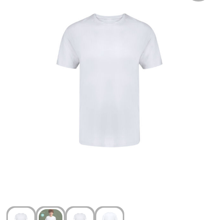
Arm- en handbescherming
Ademhalingsbescherming
Gehoorbescherming
Oog- en gelaatsbescherming
Hoofdbescherming
Broeken en Rokken