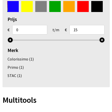
Arm- en handbescherming
Ademhalingsbescherming
Prijs
Gehoorbescherming
€
t/m
€
Oog- en gelaatsbescherming
Merk
Hoofdbescherming
Colorissimo
(1)
Broeken en Rokken
Primo
(1)
STAC
(1)
Multitools