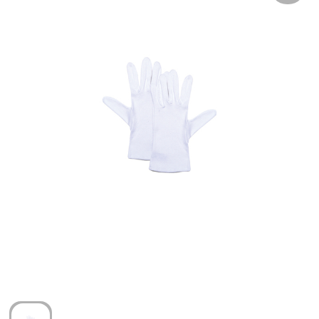
Arm- en handbescherming
Ademhalingsbescherming
Gehoorbescherming
Oog- en gelaatsbescherming
Hoofdbescherming
Broeken en Rokken