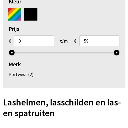
Kleur
Arm- en handbescherming
Ademhalingsbescherming
Prijs
Gehoorbescherming
€
t/m
€
Oog- en gelaatsbescherming
Hoofdbescherming
Merk
Portwest
(2)
Broeken en Rokken
Lashelmen, lasschilden en las-
en spatruiten