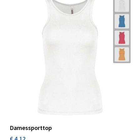
Damessporttop
€ 4,12