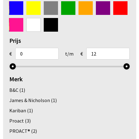
Arm- en handbescherming
Ademhalingsbescherming
Gehoorbescherming
Prijs
Oog- en gelaatsbescherming
€
t/m
€
Hoofdbescherming
Merk
Broeken en Rokken
B&C
(1)
James & Nicholson
(1)
Kariban
(1)
Proact
(3)
PROACT®
(2)