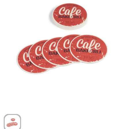
Arm- en handbescherming
Ademhalingsbescherming
Gehoorbescherming
Oog- en gelaatsbescherming
Hoofdbescherming
Broeken en Rokken