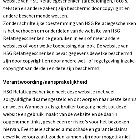
website van HSG Relatiegeschenken (afbeeldingen, foto's,
Arm- en handbescherming
teksten en andere zaken) zijn beschermd door copyright en
andere beschermende wetten.
Ademhalingsbescherming
Zonder schriftelijke toestemming van HSG Relatiegeschenken
is het verboden om onderdelen van de website van HSG
Gehoorbescherming
Relatiegeschenken te gebruiken in een of meer andere
websites of voor welke toepassing dan ook. De website van
Oog- en gelaatsbescherming
HSG Relatiegeschenken bevat gegevens dewelke beschermd
zijn door copyright en door andere wet- of regelgeving inzake
Hoofdbescherming
copyright van derden en deze zijn beschermd.
Verantwoording/aansprakelijkheid
Broeken en Rokken
HSG Relatiegeschenken heeft deze website met veel
zorgvuldigheid samengesteld en ontworpen naar beste kennis
en weten. Wanneer u als gebruiker toegang heeft tot deze
website en gebruik maakt van de website en de daarin
opgenomen links, geschieden er risico's voor het bezoeken
hiervan. Eventuele schadeclaims schade en garantieclaims
dewelke veroorzaakt zouden kunnen zijn door mogelijk niet