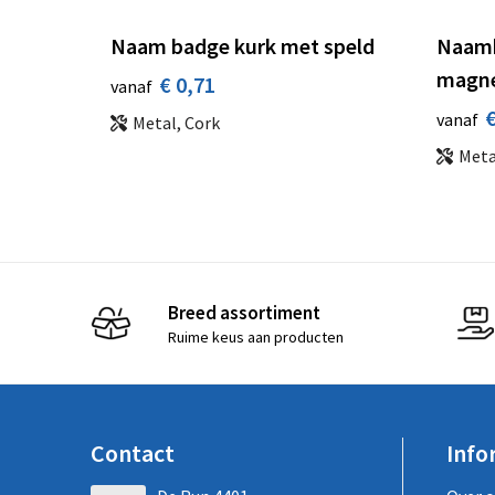
Naam badge kurk met speld
Naamb
magn
€ 0,71
vanaf
€
vanaf
Metal, Cork
Meta
Breed assortiment
Ruime keus aan producten
Contact
Info