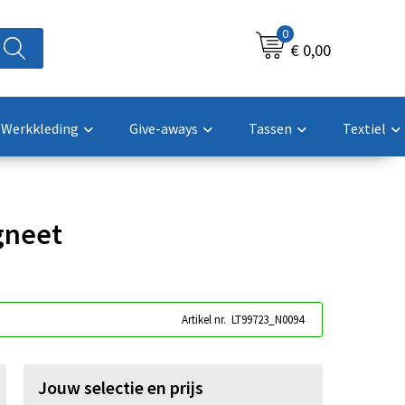
0
€ 0,00
Werkkleding
Give-aways
Tassen
Textiel
gneet
Artikel nr.
LT99723_N0094
Jouw selectie en prijs