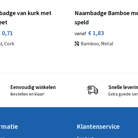
adge van kurk met
Naambadge Bamboe m
eet
speld
 0,71
€ 1,83
vanaf
l, Cork
Bamboo, Metal
Eenvoudig winkelen
Snelle leveri
Bestellen en klaar!
Extra goede ser
rmatie
Klantenservice