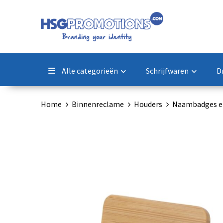
Alle categorieën
Schrijfwaren
D
Home
Binnenreclame
Houders
Naambadges e