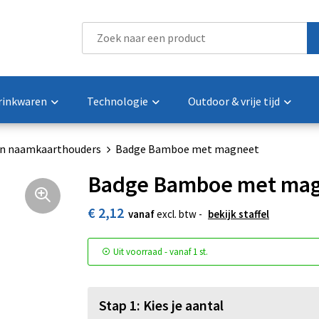
rinkwaren
Technologie
Outdoor & vrije tijd
n naamkaarthouders
Badge Bamboe met magneet
Badge Bamboe met ma
€ 2,12
vanaf
excl. btw -
bekijk staffel
Uit voorraad -
vanaf
1 st.
Stap 1: Kies je aantal