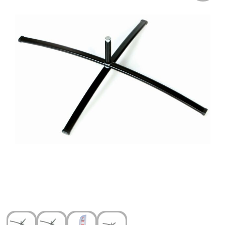
Arm- en handbescherming
Ademhalingsbescherming
Gehoorbescherming
Oog- en gelaatsbescherming
Hoofdbescherming
Broeken en Rokken