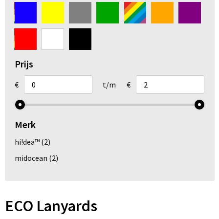
Arm- en handbescherming
Ademhalingsbescherming
Gehoorbescherming
Prijs
Oog- en gelaatsbescherming
€
t/m
€
Hoofdbescherming
Merk
Broeken en Rokken
hi!dea™
(2)
midocean
(2)
ECO Lanyards