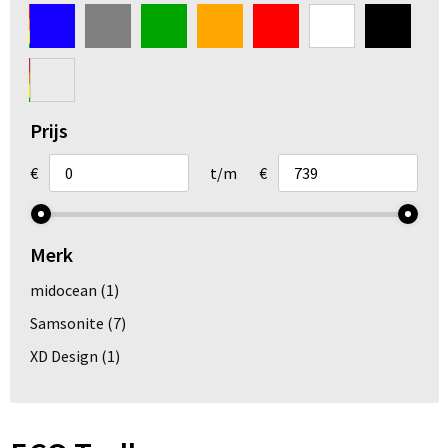
Arm- en handbescherming
Ademhalingsbescherming
Gehoorbescherming
Prijs
Oog- en gelaatsbescherming
€
t/m
€
Hoofdbescherming
Merk
Broeken en Rokken
midocean
(1)
Samsonite
(7)
XD Design
(1)