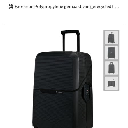
Exterieur: Polypropylene gemaakt van gerecycled huishoudelijk afval | Interieur: 100% gerecycled PET