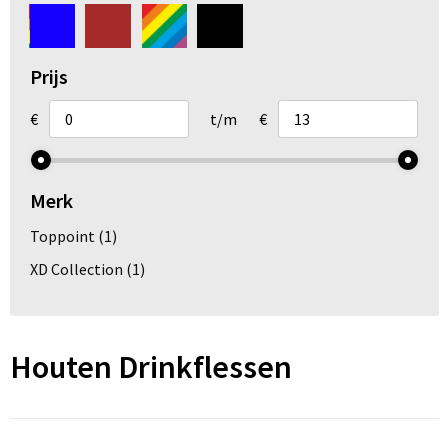
Arm- en handbescherming
Ademhalingsbescherming
Prijs
Gehoorbescherming
€
t/m
€
Oog- en gelaatsbescherming
Merk
Hoofdbescherming
Toppoint
(1)
Broeken en Rokken
XD Collection
(1)
Houten Drinkflessen