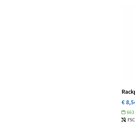
Rackp
€ 8,5
663
FSC