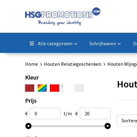
Alle categorieën
Schrijfwaren
D
Home
Houten Relatiegeschenken
Houten Wijng
Kleur
Hout
Prijs
€
t/m
€