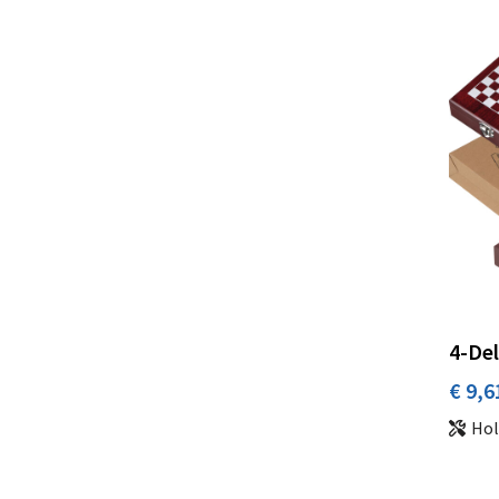
4-Del
€ 9,6
Hol