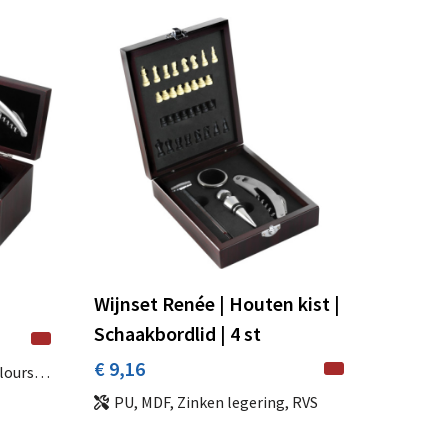
Wijnset Renée | Houten kist |
Schaakbordlid | 4 st
€ 9,16
s, EVA
PU, MDF, Zinken legering, RVS