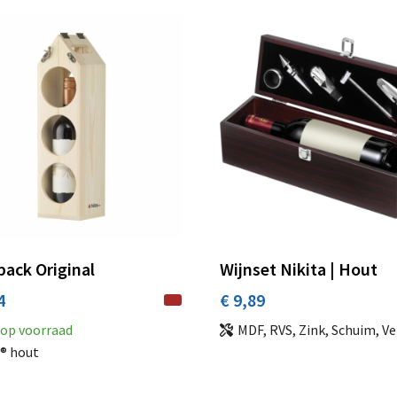
ack Original
Wijnset Nikita | Hout
4
€ 9,89
op voorraad
MDF, RVS, Zink, Schuim, Velour
® hout