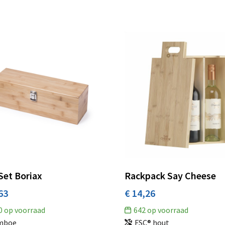
Set Boriax
Rackpack Say Cheese
63
€ 14,26
0
op voorraad
642
op voorraad
mboe
FSC® hout