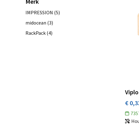
Merk
IMPRESSION
(5)
midocean
(3)
RackPack
(4)
Viplo
€ 0,3
735
Ho