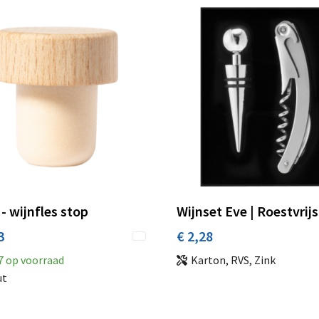
 - wijnfles stop
Wijnset Eve | Roestvrijs
3
€ 2,28
7
op voorraad
Karton, RVS, Zink
ut