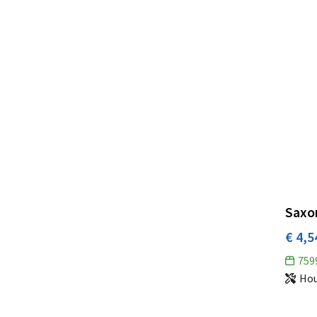
Saxon
€ 4,5
759
Ho