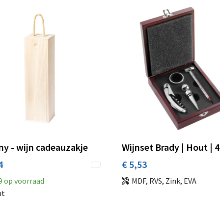
y - wijn cadeauzakje
Wijnset Brady | Hout | 
4
€ 5,53
9
op voorraad
MDF, RVS, Zink, EVA
ut