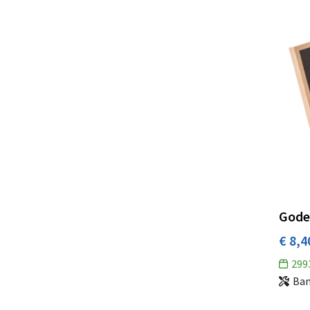
Godel
€ 8,4
299
Bam