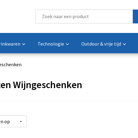
rinkwaren
Technologie
Outdoor & vrije tijd
eschenken
en Wijngeschenken