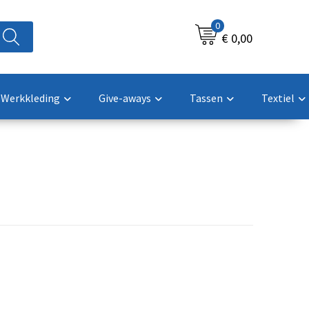
0
€ 0,00
Werkkleding
Give-aways
Tassen
Textiel