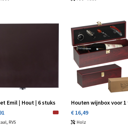
et Emil | Hout | 6 stuks
Houten wijnbox voor 1 
91
€ 16,49
aal, RVS
Holz