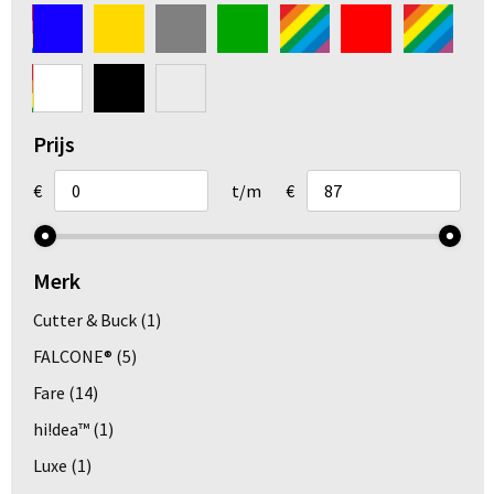
Arm- en handbescherming
Ademhalingsbescherming
Gehoorbescherming
Prijs
Oog- en gelaatsbescherming
€
t/m
€
Hoofdbescherming
Merk
Broeken en Rokken
Cutter & Buck
(1)
FALCONE®
(5)
Fare
(14)
hi!dea™
(1)
Luxe
(1)