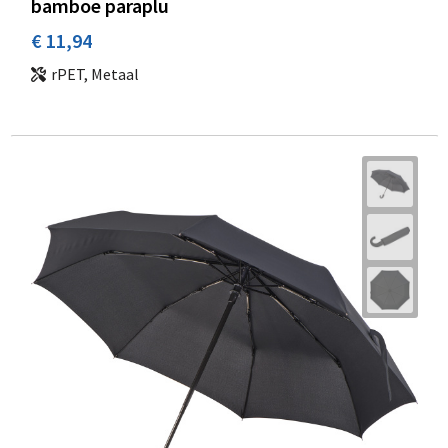
bamboe paraplu
€ 11,94
rPET, Metaal