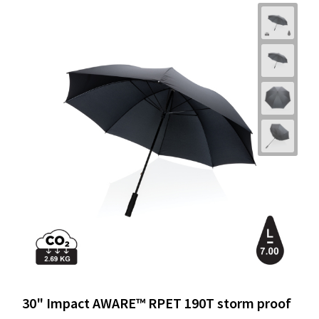
30" Impact AWARE™ RPET 190T storm proof