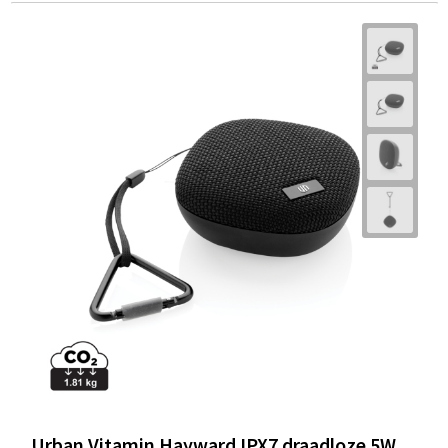
Urban Vitamin Hayward IPX7 draadloze 5W