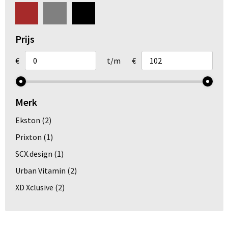
Arm- en handbescherming
Ademhalingsbescherming
Prijs
Gehoorbescherming
€
t/m
€
Oog- en gelaatsbescherming
Merk
Hoofdbescherming
Ekston
(2)
Broeken en Rokken
Prixton
(1)
SCX.design
(1)
Urban Vitamin
(2)
XD Xclusive
(2)