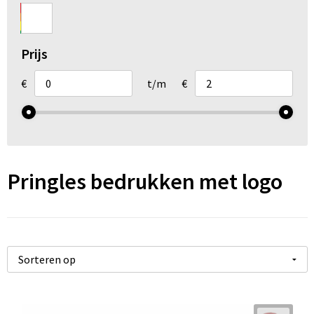
Arm- en handbescherming
Ademhalingsbescherming
Prijs
Gehoorbescherming
€
t/m
€
Oog- en gelaatsbescherming
Hoofdbescherming
Pringles bedrukken met logo
Broeken en Rokken