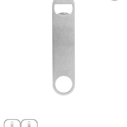
Arm- en handbescherming
Ademhalingsbescherming
Gehoorbescherming
Oog- en gelaatsbescherming
Hoofdbescherming
Broeken en Rokken