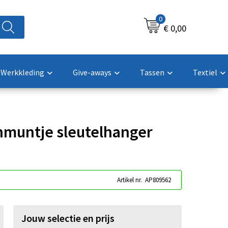
0
€ 0,00
Werkkleding
Give-aways
Tassen
Textiel
nmuntje sleutelhanger
Artikel nr.
AP809562
Jouw selectie en prijs