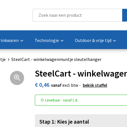
rinkwaren
Technologie
Outdoor & vrije tijd
tje
SteelCart - winkelwagenmuntje sleutelhanger
SteelCart - winkelwage
€ 0,46
vanaf
excl. btw -
bekijk staffel
Leverbaar
-
vanaf
1 st.
Stap 1: Kies je aantal