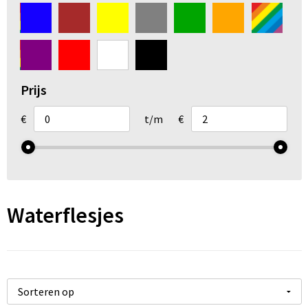
Arm- en handbescherming
Ademhalingsbescherming
Gehoorbescherming
Prijs
Oog- en gelaatsbescherming
€
t/m
€
Hoofdbescherming
Broeken en Rokken
Waterflesjes