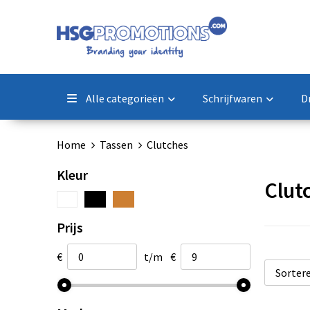
Alle categorieën
Schrijfwaren
D
Home
Tassen
Clutches
Kleur
Clut
Prijs
€
t/m
€