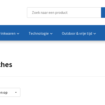
rinkwaren
Technologie
Outdoor & vrije tijd
ches