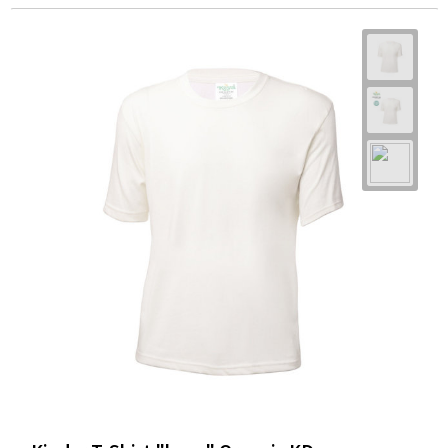
Kustom Kit
(8)
Larkwood
(1)
Lee
(3)
Lemon & Soda
(13)
MALFINI Premium®
(10)
Malfini
(78)
MALFINI®
(73)
mbw
(1)
NAPAPIJRI
(1)
Native Spirit
(65)
Next Level Apparel
(6)
Onna
(2)
Payper
(52)