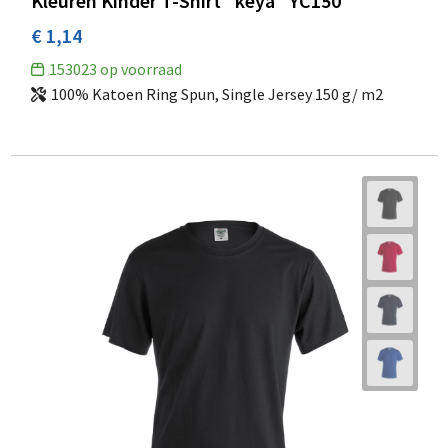
Kleuren Kinder T-Shirt "keya" YC150
€ 1,14
153023
op voorraad
100% Katoen Ring Spun, Single Jersey 150 g/ m2