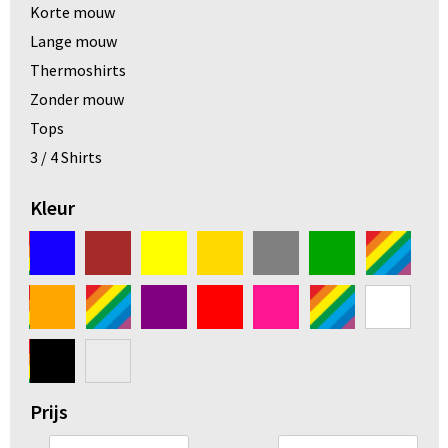
Korte mouw
Arm- en handbescherming
Lange mouw
Ademhalingsbescherming
Thermoshirts
Zonder mouw
Gehoorbescherming
Tops
3 / 4 Shirts
Oog- en gelaatsbescherming
Kleur
Hoofdbescherming
Broeken en Rokken
Prijs