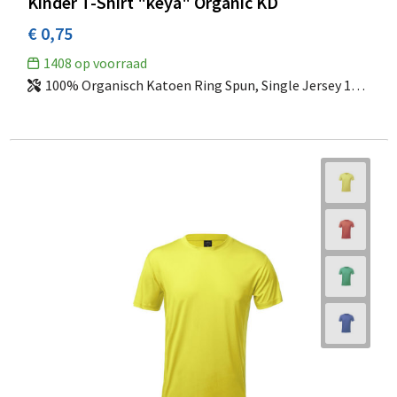
Kinder T-Shirt "keya" Organic KD
PICCOLIO®
(6)
€ 0,75
Premier
(2)
1408
op voorraad
Printer PRIME
(4)
100% Organisch Katoen Ring Spun, Single Jersey 150 g/ m2
Printer RED
(1)
Printer
(1)
Proact
(6)
PROACT®
(5)
ProJob
(1)
Promodoro
(7)
PW
(1)
Regatta
(3)
RIMECK®
(9)
Roly WRK
(1)
Roly
(65)