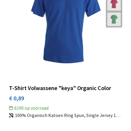
Stanley & Stella
(27)
Stedman
(69)
Tee Jays
(26)
TH Clothes®
(56)
Timberland
(2)
Tombo
(4)
TRICORP
(1)
U-Power
(1)
Untagged Movement
(2)
T-Shirt Volwassene "keya" Organic Color
Velilla
(2)
€ 0,89
WK Designed To Work
(3)
6190
op voorraad
WK. Designed To Work
(10)
100% Organisch Katoen Ring Spun, Single Jersey 150 g/ m2
WRANGLER
(1)