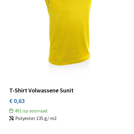
Fruit of the Loom
(89)
Gildan
(77)
Henbury
(1)
hi!dea™
(3)
ID
(34)
iDeal Basic Brand
(27)
iqoniq
(10)
J.Harvest & Frost
(1)
James & Nicholson
(30)
T-Shirt Volwassene Sunit
James Harvest
(14)
€ 0,63
Jobman
(3)
491
op voorraad
Kariban Premium
(9)
Polyester 135 g/ m2
Kariban
(126)
KEYA
(16)