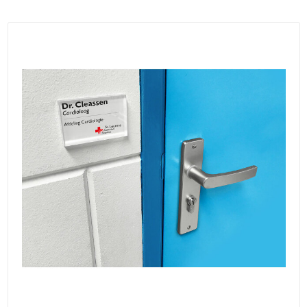
Arm- en handbescherming
Ademhalingsbescherming
Gehoorbescherming
Oog- en gelaatsbescherming
Hoofdbescherming
Broeken en Rokken