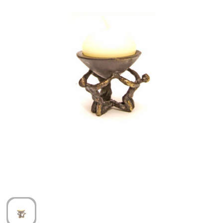
Arm- en handbescherming
Ademhalingsbescherming
Gehoorbescherming
Oog- en gelaatsbescherming
Hoofdbescherming
Broeken en Rokken